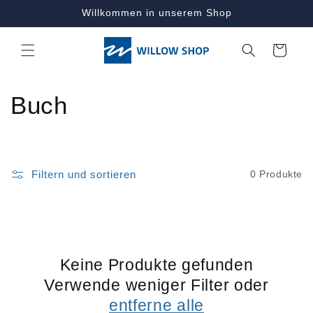
Direkt
Willkommen in unserem Shop
zum
Inhalt
Warenkorb
K
Buch
a
t
Filtern und sortieren
0 Produkte
e
g
o
Keine Produkte gefunden
r
Verwende weniger Filter oder
entferne alle