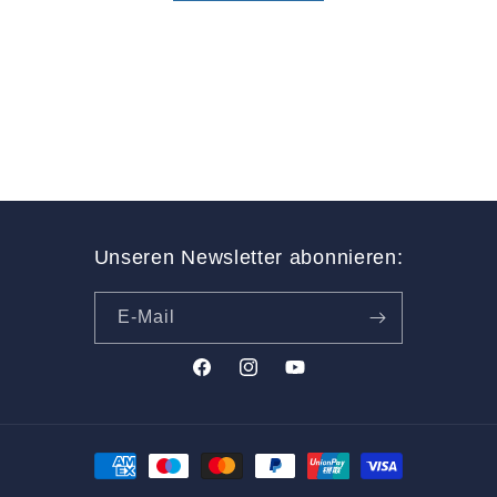
i
e
:
Unseren Newsletter abonnieren:
E-Mail
Facebook
Instagram
YouTube
Zahlungsmethoden