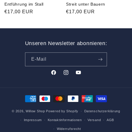
Entführung im Stall
Streit unter Bauern
Normaler
€17,00 EUR
Normaler
€17,00 EUR
Preis
Preis
Unseren Newsletter abonnieren:
E-Mail
Facebook
Instagram
YouTube
Zahlungsmethoden
© 2026,
Willow Shop
Powered by Shopify
Datenschutzerklärung
Impressum
Kontaktinformationen
Versand
AGB
Widerrufsrecht