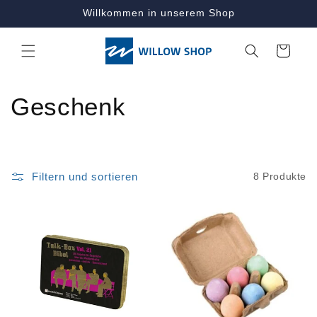
Direkt
Willkommen in unserem Shop
zum
Inhalt
Warenkorb
K
Geschenk
a
t
Filtern und sortieren
8 Produkte
e
g
o
r