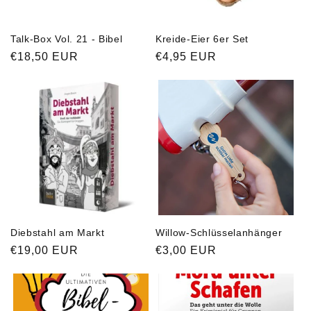
i
e
Talk-Box Vol. 21 - Bibel
Kreide-Eier 6er Set
:
Normaler
€18,50 EUR
Normaler
€4,95 EUR
Preis
Preis
Diebstahl am Markt
Willow-Schlüsselanhänger
Normaler
€19,00 EUR
Normaler
€3,00 EUR
Preis
Preis